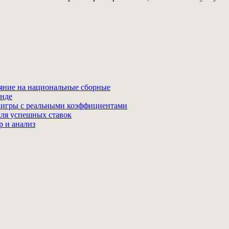
ияние на национальные сборные
анде
е игры с реальными коэффициентами
ля успешных ставок
р и анализ