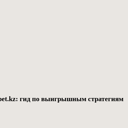
bet.kz: гид по выигрышным стратегиям