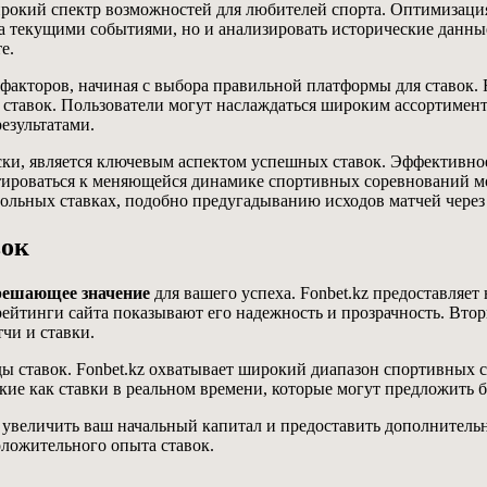
окий спектр возможностей для любителей спорта. Оптимизация
за текущими событиями, но и анализировать исторические данны
е.
факторов, начиная с выбора правильной платформы для ставок. 
ставок. Пользователи могут наслаждаться широким ассортимент
езультатами.
иски, является ключевым аспектом успешных ставок. Эффективно
тироваться к меняющейся динамике спортивных соревнований м
ольных ставках, подобно предугадыванию исходов матчей через
вок
решающее значение
для вашего успеха. Fonbet.kz предоставляе
рейтинги сайта показывают его надежность и прозрачность. Вто
чи и ставки.
 ставок. Fonbet.kz охватывает широкий диапазон спортивных со
 такие как ставки в реальном времени, которые могут предложит
т увеличить ваш начальный капитал и предоставить дополнител
ложительного опыта ставок.