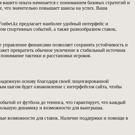
 вашего опыта начинается с пониманием базовых стратегий и
е, что значительно повышает шансы на успех. Ваша
Fonbet.kz предлагает наиболее удобный интерфейс и
ом спортивных событий, а также разнообразием ставок,
е управление финансами позволяет сохранять устойчивость и
ожет превратить обычное увлечение в стабильный источник
 понимание тактики и расстановки игроков.
т надежную основу благодаря своей лицензированной
рым шагом будет ознакомление с интерфейсом сайта, чтобы
бытий от футбола до тенниса, что гарантирует, что каждый
ь большую динамику и возможности для выигрыша.
ьные возможности для ставок. Наличие поддержки и помощи в