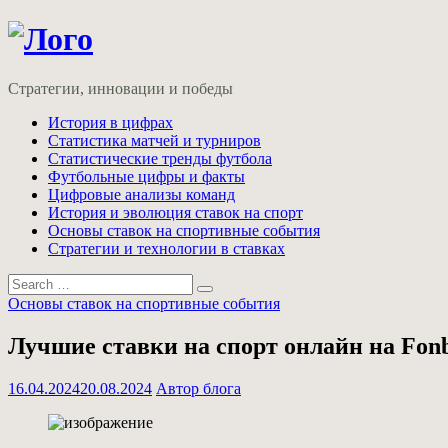
Skip
to
content
Стратегии, инновации и победы
История в цифрах
Статистика матчей и турниров
Статистические тренды футбола
Футбольные цифры и факты
Цифровые анализы команд
История и эволюция ставок на спорт
Основы ставок на спортивные события
Стратегии и технологии в ставках
Search
Search
for:
Основы ставок на спортивные события
Лучшие ставки на спорт онлайн на Fon
Posted
Author
16.04.2024
20.08.2024
Автор блога
on